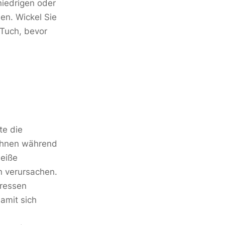
niedrigen oder
en. Wickel Sie
 Tuch, bevor
te die
e Ihnen während
heiße
n verursachen.
pressen
amit sich