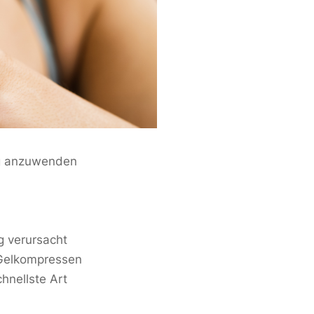
ig anzuwenden
g verursacht
 Gelkompressen
hnellste Art