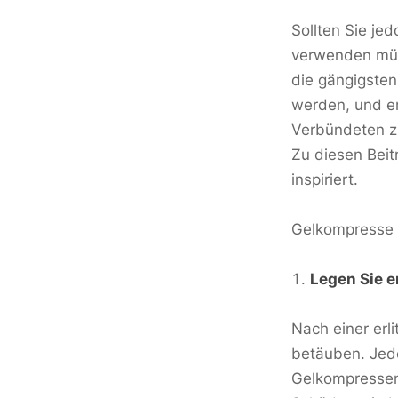
Sollten Sie je
verwenden müss
die gängigsten
werden, und er
Verbündeten 
Zu diesen Beit
inspiriert.
Gelkompresse r
Legen Sie e
Nach einer erl
betäuben. Jedo
Gelkompressen 