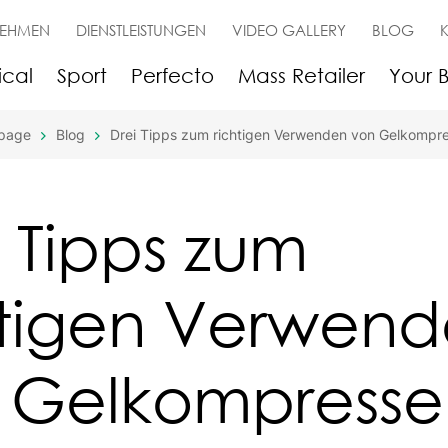
NEHMEN
DIENSTLEISTUNGEN
VIDEO GALLERY
BLOG
cal
Sport
Perfecto
Mass Retailer
Your 
page
Blog
Drei Tipps zum richtigen Verwenden von Gelkompr
i Tipps zum
htigen Verwen
 Gelkompresse