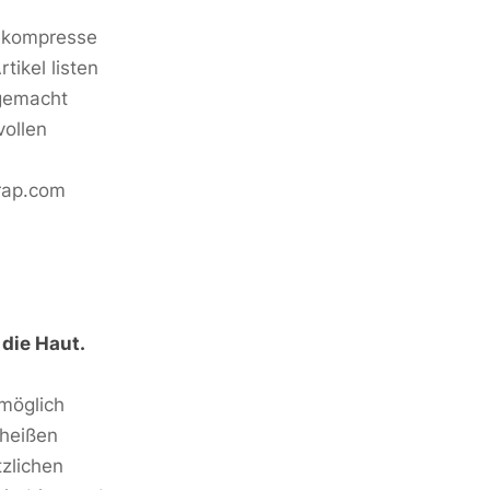
elkompresse
tikel listen
 gemacht
vollen
wrap.com
 die Haut.
tmöglich
 heißen
zlichen