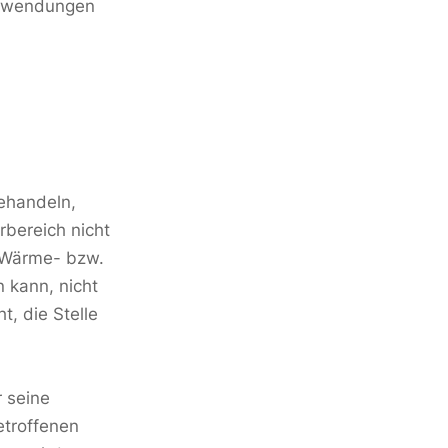
Anwendungen
behandeln,
rbereich nicht
 Wärme- bzw.
n kann, nicht
t, die Stelle
r seine
etroffenen