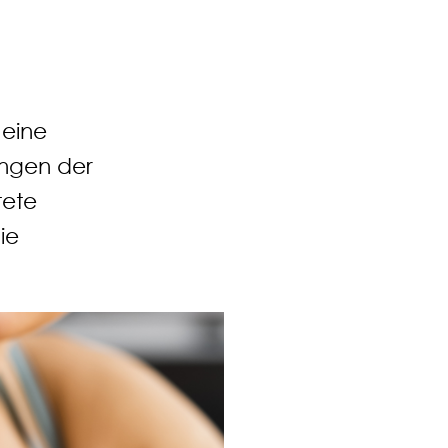
 eine
ungen der
tete
ie