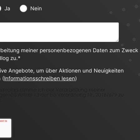
Ja
Nein
arbeitung meiner personenbezogenen Daten zum Zweck
log zu.
*
sive Angebote, um über Aktionen und Neuigkeiten
 (
Informationsschreiben lesen
)
ormulars stimme ich der Verarbeitung meiner
mäß Artikel 13 der EU-Verordnung Nr. 2016/679 zu
).