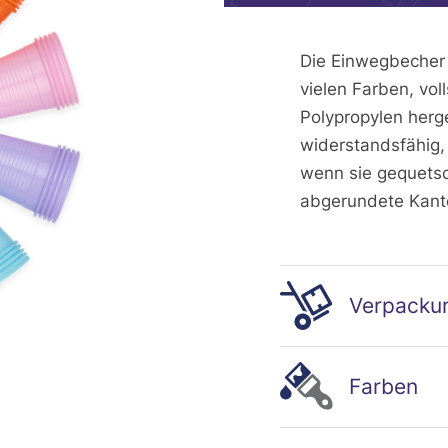
Die Einwegbecher 
vielen Farben, vo
Polypropylen herge
widerstandsfähig,
wenn sie gequetsch
abgerundete Kante
Verpacku
1000 Mono color
Farben
1000 Mix colours