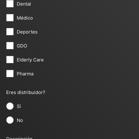
Dental
Médico
Deportes
GDO
Elderly Care
Pharma
Eres distribuidor?
Sì
No
Descripción