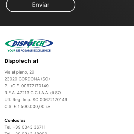
Dispotech srl
Via al piano, 29
23020 GORDONA (SO)
P.I./C.F. 00672170149
R.E.A. 47213 C.C.I.A.A. di SO
Uff. Reg. Imp. SO 00672170149
C.S. € 1.500.000,00 i.v
Contactos
Tel.
+39 0343 36711
Tel.
+39 0343 48090