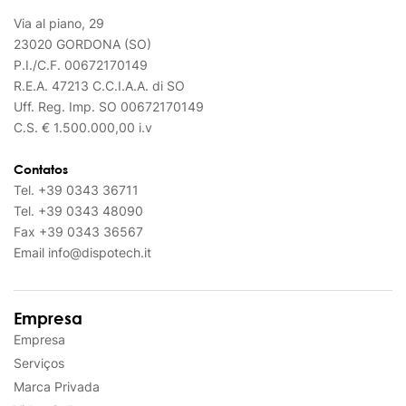
Via al piano, 29
23020 GORDONA (SO)
P.I./C.F. 00672170149
R.E.A. 47213 C.C.I.A.A. di SO
Uff. Reg. Imp. SO 00672170149
C.S. € 1.500.000,00 i.v
Contatos
Tel.
+39 0343 36711
Tel.
+39 0343 48090
Fax
+39 0343 36567
Email
info@dispotech.it
Empresa
Empresa
Serviços
Marca Privada