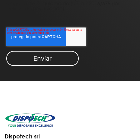
artigo 13 do Regulamento (UE) n.º 2016/679 (
ler
política de privacidade
).
Dispotech srl