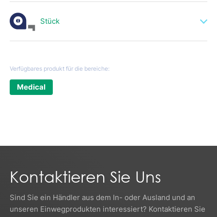
50mm x 200m - 8 St./box
Stück
75mm x 200m - 8 St./box
100mm x 200m - 4 St./box
90x230 mm - 200 St./box
150mm x 200m - 4 St./box
140x250 mm - 200 St./box
Verfügbares produkt für die bereiche:
200mm x 200m - 2 St./box
190x330 mm - 200 St./box
Medical
250mm x 200m - 2 St./box
300x450 mm - 200 St./box
300mm x 200 m - 2 St./box
400mm x 200m - 1 St./box
Kontaktieren Sie Uns
Sind Sie ein Händler aus dem In- oder Ausland und an
unseren Einwegprodukten interessiert? Kontaktieren Sie