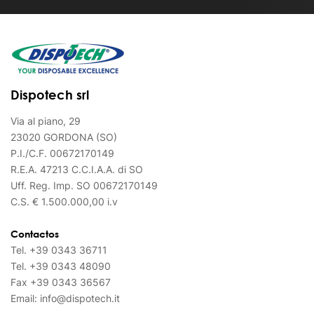
Dispotech srl
Via al piano, 29
23020 GORDONA (SO)
P.I./C.F. 00672170149
R.E.A. 47213 C.C.I.A.A. di SO
Uff. Reg. Imp. SO 00672170149
C.S. € 1.500.000,00 i.v
Contactos
Tel.
+39 0343 36711
Tel.
+39 0343 48090
Fax
+39 0343 36567
Email:
info@dispotech.it