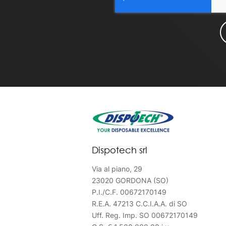
Dispotech srl
Via al piano, 29
23020 GORDONA (SO)
P.I./C.F. 00672170149
R.E.A. 47213 C.C.I.A.A. di SO
Uff. Reg. Imp. SO 00672170149