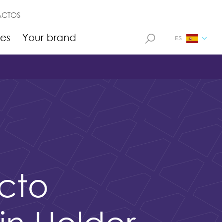
ACTOS
ies
Your brand
ES
cto