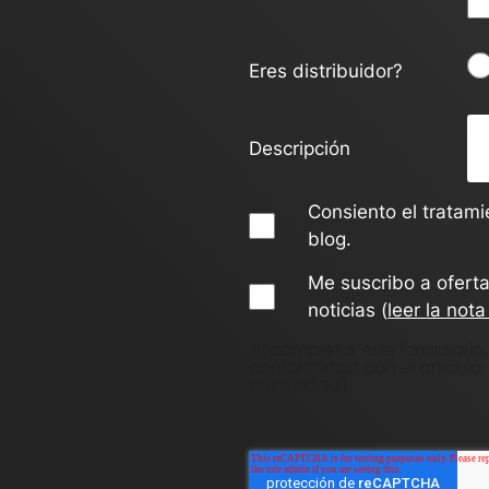
Eres distribuidor?
Descripción
Consiento el tratami
blog.
Me suscribo a ofert
noticias (
leer la nota
Al completar este formulario
conformidad con el artículo
privacidad
).