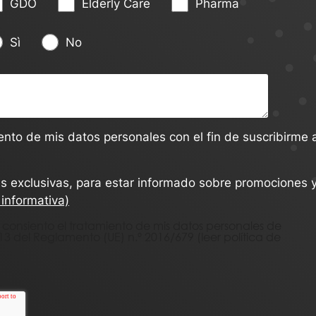
GDO
Elderly Care
Pharma
Sì
No
ento de mis datos personales con el fin de suscribirme a
as exclusivas, para estar informado sobre promociones 
 informativa)
, consiento el tratamiento de mis datos personales de
 13 del Reglamento (UE) n.º 2016/679
(leer política de