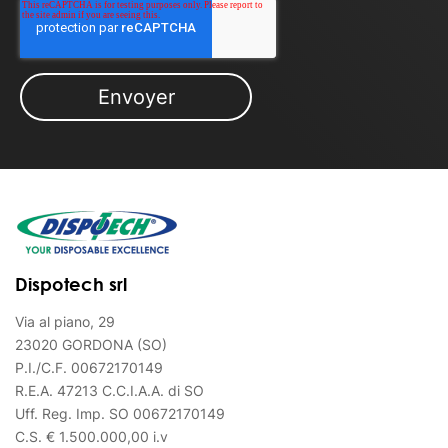
Dispotech srl
Via al piano, 29
23020 GORDONA (SO)
P.I./C.F. 00672170149
R.E.A. 47213 C.C.I.A.A. di SO
Uff. Reg. Imp. SO 00672170149
C.S. € 1.500.000,00 i.v