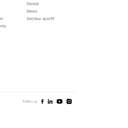
Dental
News
on
Secteur sportif
nts
Follow us