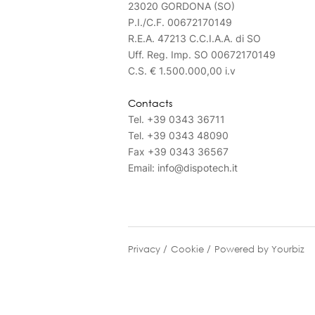
23020 GORDONA (SO)
P.I./C.F. 00672170149
R.E.A. 47213 C.C.I.A.A. di SO
Uff. Reg. Imp. SO 00672170149
C.S. € 1.500.000,00 i.v
Contacts
Tel.
+39 0343 36711
Tel.
+39 0343 48090
Fax
+39 0343 36567
Email:
info@dispotech.it
Privacy
Cookie
Powered by Yourbiz