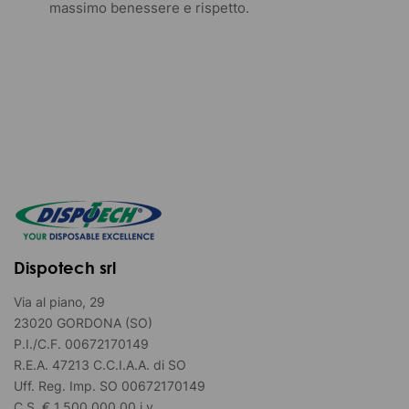
massimo benessere e rispetto.
Dispotech srl
Via al piano, 29
23020 GORDONA (SO)
P.I./C.F. 00672170149
R.E.A. 47213 C.C.I.A.A. di SO
Uff. Reg. Imp. SO 00672170149
C.S. € 1.500.000,00 i.v