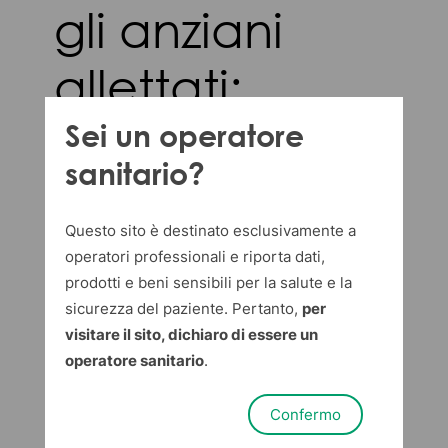
gli anziani
allettati:
soluzioni
Sei un operatore
sanitario?
pratiche per
Questo sito è destinato esclusivamente a
una cura
operatori professionali e riporta dati,
prodotti e beni sensibili per la salute e la
dignitosa
sicurezza del paziente. Pertanto,
per
visitare il sito, dichiaro di essere un
operatore sanitario
.
Dispotech Media Team
in
Linea Medicale
20 gennaio 2025
Confermo