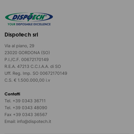
Dispotech srl
Via al piano, 29
23020 GORDONA (SO)
P.I./C.F. 00672170149
R.E.A. 47213 C.C.I.A.A. di SO
Uff. Reg. Imp. SO 00672170149
C.S. € 1.500.000,00 i.v
Contatti
Tel.
+39 0343 36711
Tel.
+39 0343 48090
Fax
+39 0343 36567
Email:
info@dispotech.it