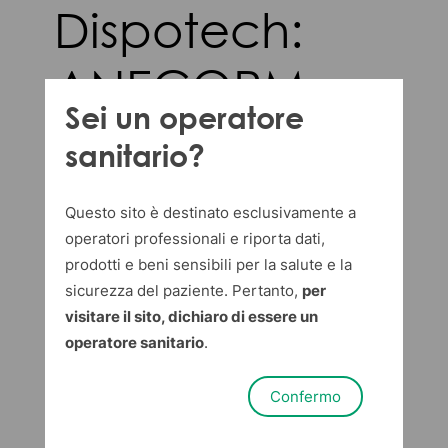
Dispotech:
ANECORM e
Sei un operatore
MEDICA, un
sanitario?
salto nel
Questo sito è destinato esclusivamente a
futuro del
operatori professionali e riporta dati,
prodotti e beni sensibili per la salute e la
sicurezza del paziente. Pertanto,
per
medicale
visitare il sito, dichiaro di essere un
operatore sanitario
.
Dispotech Media Team
in
News
Confermo
22 settembre 2025