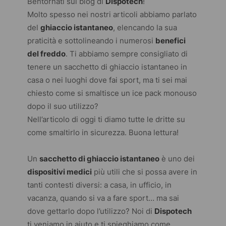
Bentornati sul blog di
Dispotech
!
Molto spesso nei nostri articoli abbiamo parlato
del
ghiaccio istantaneo
, elencando la sua
praticità e sottolineando i numerosi
benefici
del freddo
. Ti abbiamo sempre consigliato di
tenere un sacchetto di ghiaccio istantaneo in
casa o nei luoghi dove fai sport, ma ti sei mai
chiesto come si smaltisce un
ice pack
monouso
dopo il suo utilizzo?
Nell’articolo di oggi ti diamo tutte le dritte su
come smaltirlo in sicurezza. Buona lettura!
Un
sacchetto di ghiaccio istantaneo
è uno dei
dispositivi medici
più utili che si possa avere in
tanti contesti diversi: a casa, in ufficio, in
vacanza, quando si va a fare sport… ma sai
dove gettarlo dopo l’utilizzo? Noi di
Dispotech
ti veniamo in aiuto e ti spieghiamo come