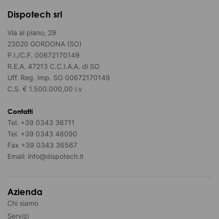
Dispotech srl
Via al piano, 29
23020 GORDONA (SO)
P.I./C.F. 00672170149
R.E.A. 47213 C.C.I.A.A. di SO
Uff. Reg. Imp. SO 00672170149
C.S. € 1.500.000,00 i.v
Contatti
Tel.
+39 0343 36711
Tel.
+39 0343 48090
Fax
+39 0343 36567
Email:
info@dispotech.it
Azienda
Chi siamo
Servizi