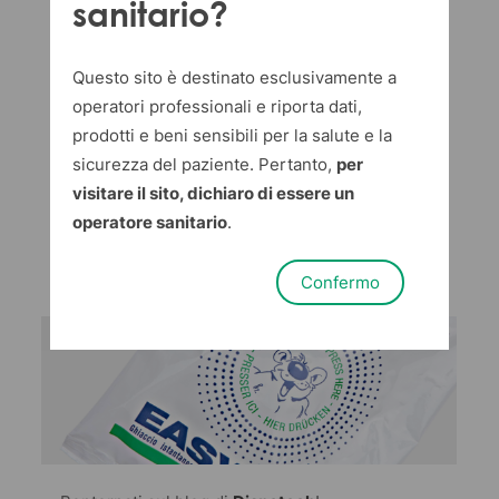
un ice pack?
sanitario?
Questo sito è destinato esclusivamente a
Dispotech Media Team
in
Linea Medicale
operatori professionali e riporta dati,
03 giugno 2022
prodotti e beni sensibili per la salute e la
sicurezza del paziente. Pertanto,
per
Oggi rispondiamo a una delle
visitare il sito, dichiaro di essere un
domande più semplici e frequenti
operatore sanitario
.
che ci vengono chieste, come si
smaltisce il ghiaccio istantaneo.
Confermo