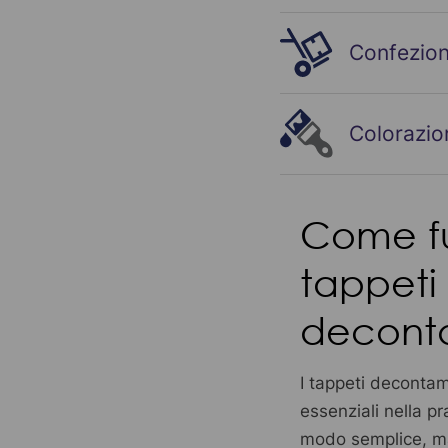
Confezion
4
Colorazio
Come fu
tappeti
decont
I tappeti decontam
essenziali nella p
modo semplice, ma