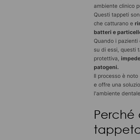
ambiente clinico p
Questi tappeti sono
che catturano e
r
batteri e particel
Quando i pazienti
su di essi, questi
protettiva,
impeden
patogeni.
Il processo è not
e offre una soluzi
l'ambiente dental
Perché a
tappet