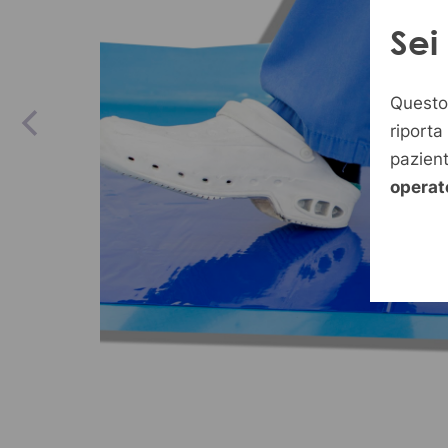
Sei
Questo 
riporta
pazien
operat