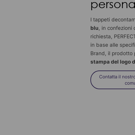
persona
I tappeti decontam
blu
, in confezioni
richiesta, PERFEC
in base alle speci
Brand, il prodott
stampa del logo de
Contatta il nostr
comu