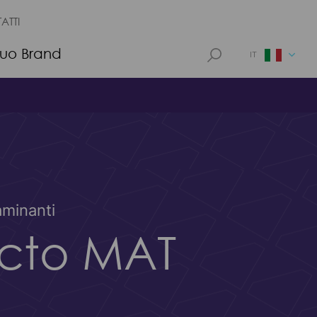
ATTI
 tuo Brand
IT
aminanti
ecto MAT