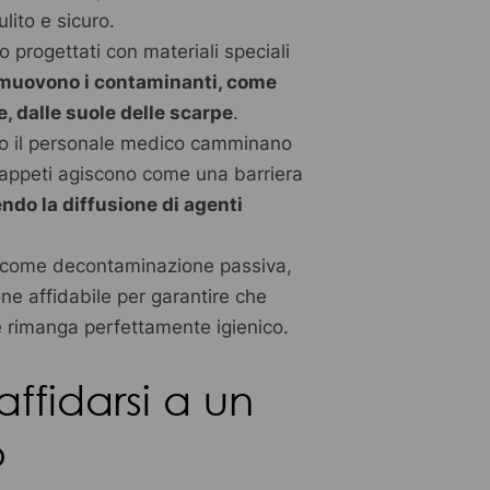
ulito e sicuro.
 progettati con materiali speciali
imuovono i contaminanti, come
le, dalle suole delle scarpe
.
 o il personale medico camminano
 tappeti agiscono come una barriera
do la diffusione di agenti
o come decontaminazione passiva,
one affidabile per garantire che
e rimanga perfettamente igienico.
ffidarsi a un
o