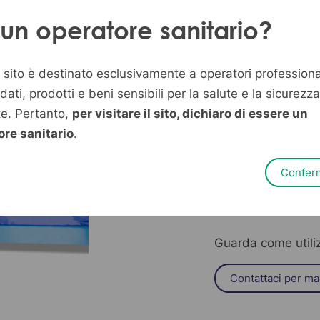
 un operatore sanitario?
PERFECTO MAT è i
sito è destinato esclusivamente a operatori professiona
batteriostatico, b
 dati, prodotti e beni sensibili per la salute e la sicurezza
Dispotech, pensato
te. Pertanto,
per visitare il sito, dichiaro di essere un
dentale.
ore sanitario
.
Questo prodotto v
operazioni chirurg
Confer
dove è fondamenta
sala.
Guarda come utili
Contattaci per ma