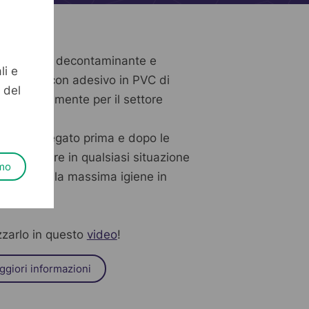
l tappeto decontaminante e
li e
attericida con adesivo in PVC di
 del
 principalmente per il settore
iene impiegato prima e dopo le
iche, oppure in qualsiasi situazione
mo
le avere la massima igiene in
zzarlo in questo
video
!
ggiori informazioni