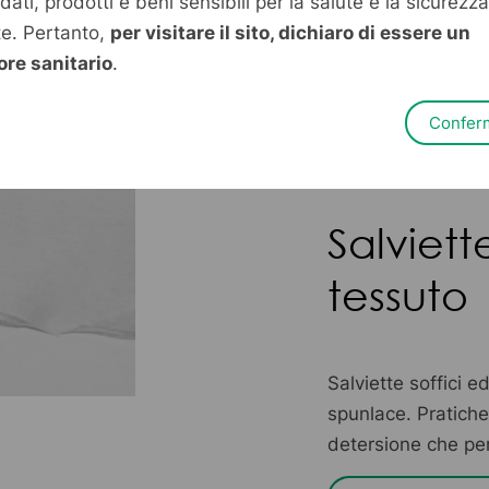
 dati, prodotti e beni sensibili per la salute e la sicurezza
te. Pertanto,
per visitare il sito, dichiaro di essere un
tessu
ore sanitario
.
Confer
Salviett
tessuto
Salviette soffici 
spunlace. Pratiche
detersione che per