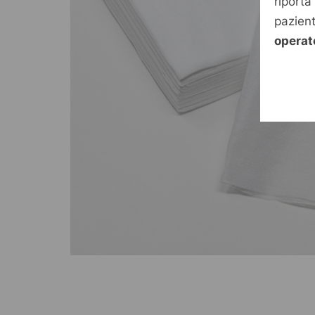
riporta
pazien
operat