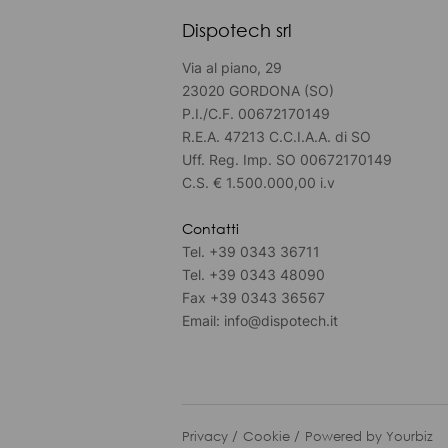
Dispotech srl
Via al piano, 29
23020 GORDONA (SO)
P.I./C.F. 00672170149
R.E.A. 47213 C.C.I.A.A. di SO
Uff. Reg. Imp. SO 00672170149
C.S. € 1.500.000,00 i.v
Contatti
Tel.
+39 0343 36711
Tel.
+39 0343 48090
Fax
+39 0343 36567
Email:
info@dispotech.it
Privacy
Cookie
Powered by Yourbiz