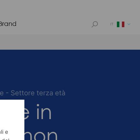
 Brand
IT
e - Settore terza età
tte in
to non
li e