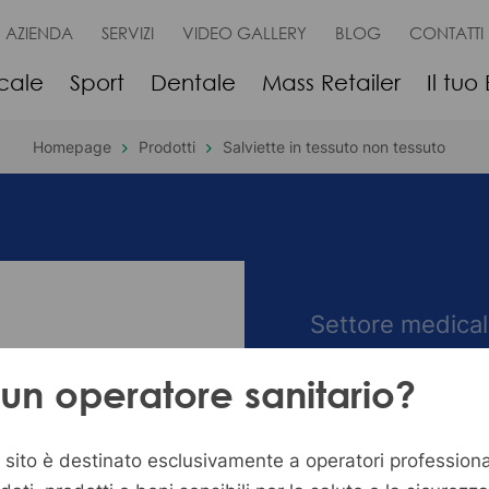
AZIENDA
SERVIZI
VIDEO GALLERY
BLOG
CONTATTI
cale
Sport
Dentale
Mass Retailer
Il tuo
Homepage
Prodotti
Salviette in tessuto non tessuto
Settore medical
Salvie
 un operatore sanitario?
tessu
sito è destinato esclusivamente a operatori professiona