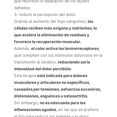
que favorece la reparación de los tejidos
dañados;
reduce la percepción del dolor.
Gracias al aumento del flujo sanguíneo,
las
células reciben más oxígeno y nutrientes, lo
que acelera la eliminación de residuos y
favorece la recuperación muscular.
Además,
el calor activa los termorreceptores
,
que compiten con los estímulos dolorosos en la
transmisión al cerebro,
reduciendo así la
intensidad del dolor percibido
.
Esta terapia
está indicada para dolores
musculares y articulares no específicos,
causados por tensiones, esfuerzos excesivos,
distensiones, esguinces u osteoartritis
.
Sin embargo,
no es adecuada para las
inflamaciones agudas
, en las que se prefiere
el frío para reducir los edemas y el dolor.