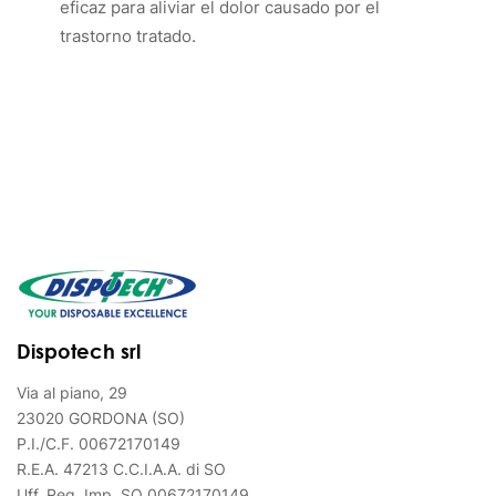
eficaz para aliviar el dolor causado por el
trastorno tratado.
Dispotech srl
Via al piano, 29
23020 GORDONA (SO)
P.I./C.F. 00672170149
R.E.A. 47213 C.C.I.A.A. di SO
Uff. Reg. Imp. SO 00672170149