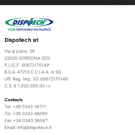
Dispotech srl
Via al piano, 29
23020 GORDONA (SO)
P.I./C.F. 00672170149
R.E.A. 47213 C.C.I.A.A. di SO
Uff. Reg. Imp. SO 00672170149
C.S. € 1.500.000,00 i.v
Contacts
Tel.
+39 0343 36711
Tel.
+39 0343 48090
Fax
+39 0343 36567
Email:
info@dispotech.it