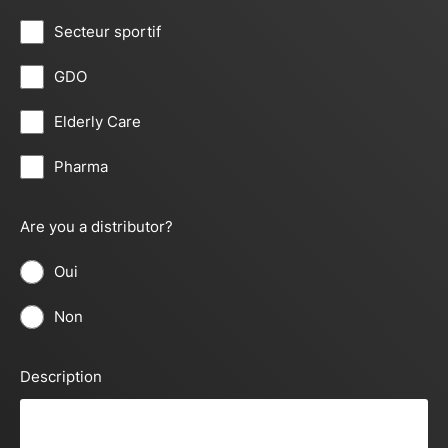
Secteur sportif
GDO
Elderly Care
Pharma
Are you a distributor?
Oui
Non
Description