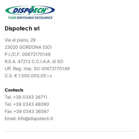
Dispotech srl
Via al piano, 29
23020 GORDONA (SO)
P.I./C.F. 00672170149
R.E.A. 47213 C.C.I.A.A. di SO
Uff. Reg. Imp. SO 00672170149
C.S. € 1.500.000,00 i.v
Contacts
Tel.
+39 0343 36711
Tel.
+39 0343 48090
Fax
+39 0343 36567
Email:
info@dispotech.it