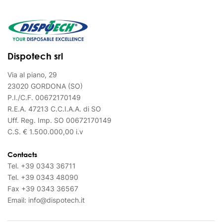
Dispotech srl
Via al piano, 29
23020 GORDONA (SO)
P.I./C.F. 00672170149
R.E.A. 47213 C.C.I.A.A. di SO
Uff. Reg. Imp. SO 00672170149
C.S. € 1.500.000,00 i.v
Contacts
Tel.
+39 0343 36711
Tel.
+39 0343 48090
Fax
+39 0343 36567
Email:
info@dispotech.it