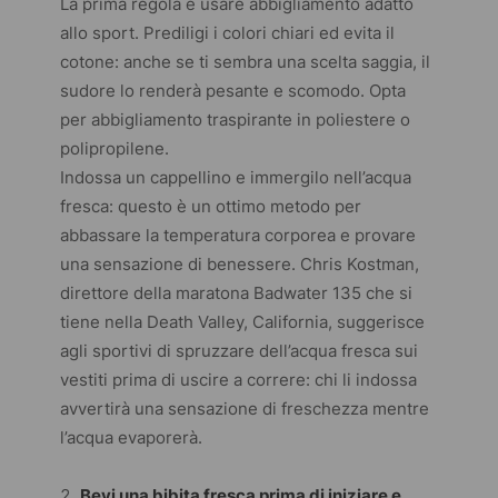
La prima regola è usare abbigliamento adatto
allo sport. Prediligi i colori chiari ed evita il
cotone: anche se ti sembra una scelta saggia, il
sudore lo renderà pesante e scomodo. Opta
per abbigliamento traspirante in poliestere o
polipropilene.
Indossa un cappellino e immergilo nell’acqua
fresca: questo è un ottimo metodo per
abbassare la temperatura corporea e provare
una sensazione di benessere. Chris Kostman,
direttore della maratona
Badwater 135
che si
tiene nella Death Valley, California, suggerisce
agli sportivi di spruzzare dell’acqua fresca sui
vestiti prima di uscire a correre: chi li indossa
avvertirà una sensazione di freschezza mentre
l’acqua evaporerà.
Bevi una bibita fresca prima di iniziare e