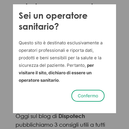
abbassare la
Sei un operatore
temperatura
sanitario?
del corpo
Questo sito è destinato esclusivamente a
operatori professionali e riporta dati,
durante lo
prodotti e beni sensibili per la salute e la
sicurezza del paziente. Pertanto,
per
sport estivo
visitare il sito, dichiaro di essere un
operatore sanitario
.
Dispotech Media Team
in
Confermo
05 agosto 2022
Oggi sul blog di
Dispotech
pubblichiamo 3 consigli utili a tutti