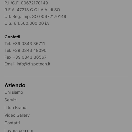
P.I./C.F. 00672170149
R.E.A. 47213 C.C.I.A.A. di SO
Uff. Reg. Imp. SO 00672170149
C.S. € 1.500.000,00 i.v
Contatti
Tel.
+39 0343 36711
Tel.
+39 0343 48090
Fax
+39 0343 36567
Email:
info@dispotech.it
Azienda
Chi siamo
Servizi
Il tuo Brand
Video Gallery
Contatti
Lavora con noi