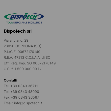
Dispotech srl
Via al piano, 29
23020 GORDONA (SO)
P.I./C.F. 00672170149
R.E.A. 47213 C.C.I.A.A. di SO
Uff. Reg. Imp. SO 00672170149
C.S. € 1.500.000,00 i.v
Contatti
Tel.
+39 0343 36711
Tel.
+39 0343 48090
Fax
+39 0343 36567
Email:
info@dispotech.it