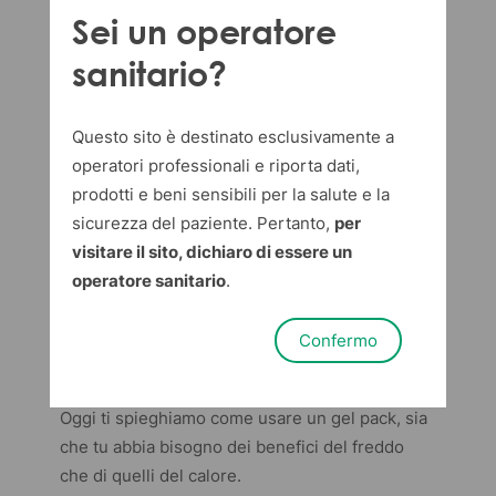
Sei un operatore
Dispotech Media Team
in
Linea Medicale
10 novembre 2023
sanitario?
Se stai cercando un modo versatile,
Questo sito è destinato esclusivamente a
semplice ed efficace per curare un
operatori professionali e riporta dati,
butto gonfiore post caduta o per
prodotti e beni sensibili per la salute e la
dare sollievo ai tuoi muscoli
sicurezza del paziente. Pertanto,
per
doloranti, il gel pack Dispotech fa
visitare il sito, dichiaro di essere un
operatore sanitario
.
proprio al caso tuo.
Nuova settimana, nuovo appuntamento con le
Confermo
news by
Dispotech
!
Oggi ti spieghiamo come usare un gel pack, sia
che tu abbia bisogno dei benefici del freddo
che di quelli del calore.