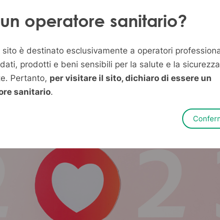
 un operatore sanitario?
lle porte ed è molto importante essere prep
aranno, secondo gli esperti, i 15 temi più po
sito è destinato esclusivamente a operatori professiona
 e i cambiamenti più rilevanti in tema salute
 dati, prodotti e beni sensibili per la salute e la sicurezza
sono i 15 trend più importanti del settore sa
te. Pertanto,
per visitare il sito, dichiaro di essere un
ore sanitario
.
Confer