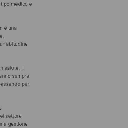
i tipo medico e
on è una
e.
 un’abitudine
 salute. Il
eranno sempre
, passando per
o
el settore
 una gestione