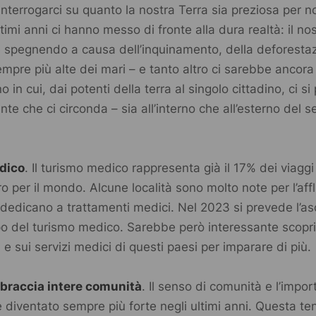
terrogarci su quanto la nostra Terra sia preziosa per no
ltimi anni ci hanno messo di fronte alla dura realtà: il no
 spegnendo a causa dell’inquinamento, della deforestaz
pre più alte dei mari – e tanto altro ci sarebbe ancora d
 in cui, dai potenti della terra al singolo cittadino, ci s
nte che ci circonda – sia all’interno che all’esterno del s
dico
. Il turismo medico rappresenta già il 17% dei viaggi
o per il mondo. Alcune località sono molto note per l’aff
 dedicano a trattamenti medici. Nel 2023 si prevede l’asc
po del turismo medico. Sarebbe però interessante scoprir
i e sui servizi medici di questi paesi per imparare di più.
bbraccia intere comunità
. Il senso di comunità e l’impo
è diventato sempre più forte negli ultimi anni. Questa t