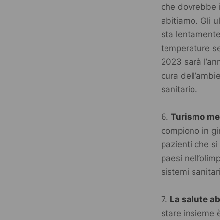
che dovrebbe in
abitiamo. Gli u
sta lentamente
temperature sem
2023 sarà l’anno
cura dell’ambie
sanitario.
6.
Turismo me
compiono in gir
pazienti che si
paesi nell’olim
sistemi sanitar
7.
La salute a
stare insieme 