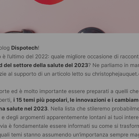
 blog
Dispotech
!
 è l’ultimo del 2022: quale migliore occasione di raccont
d del settore della salute del 2023
? Ne parliamo in ma
zie al supporto di un articolo letto su
christophejauquet
porte ed è molto importante essere preparati a quelli ch
perti,
i 15 temi più popolari, le innovazioni e i cambiam
ema salute nel 2023
. Nella lista che stileremo probabilm
e degli argomenti apparentemente lontani ai tuoi interes
avia è fondamentale essere informati su come si trasform
 quali temi stanno assumendo un’importanza sempre mag