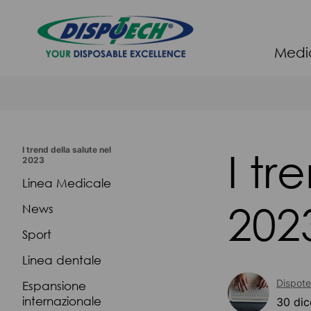
Medi
I tr
I trend della salute nel
2023
Linea Medicale
202
News
Sport
Linea dentale
Dispot
Espansione
internazionale
30 di