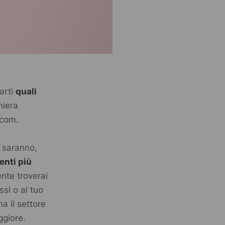
arti
quali
niera
.com
.
e saranno,
enti più
ente troverai
si o al tuo
a il settore
giore.