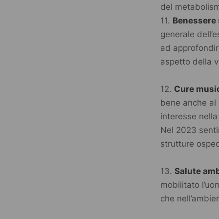
del metabolism
11.
Benessere 
generale dell’
ad approfondire
aspetto della 
12.
Cure music
bene anche al 
interesse nell
Nel 2023 senti
strutture osped
13.
Salute amb
mobilitato l’u
che nell’ambien