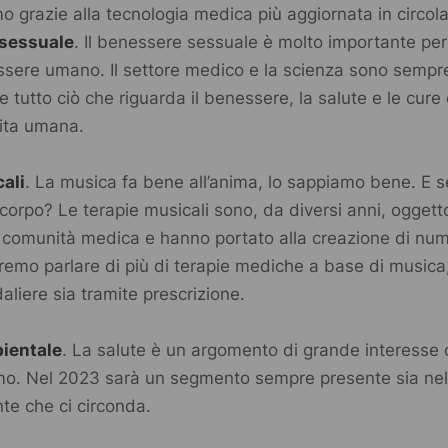
o grazie alla tecnologia medica più aggiornata in circol
sessuale
. Il benessere sessuale è molto importante per
essere umano. Il settore medico e la scienza sono sempr
 tutto ciò che riguarda il benessere, la salute e le cure
vita umana.
ali
. La musica fa bene all’anima, lo sappiamo bene. E 
corpo? Le terapie musicali sono, da diversi anni, oggett
a comunità medica e hanno portato alla creazione di nume
remo parlare di più di terapie mediche a base di musica,
aliere sia tramite prescrizione.
ientale
. La salute è un argomento di grande interesse
omo. Nel 2023 sarà un segmento sempre presente sia nell
te che ci circonda.