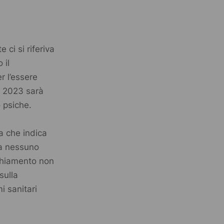
.
 ci si riferiva
 il
r l’essere
l 2023 sarà
 psiche.
ca che indica
ma nessuno
cchiamento non
sulla
 sanitari