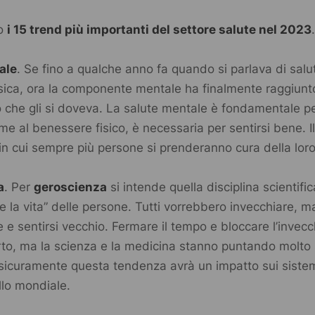
no
i 15 trend più importanti del settore salute nel 2023
ale
. Se fino a qualche anno fa quando si parlava di salute
isica, ora la componente mentale ha finalmente raggiunto
 che gli si doveva. La salute mentale è fondamentale pe
e al benessere fisico, è necessaria per sentirsi bene. I
 in cui sempre più persone si prenderanno cura della loro
a
. Per
geroscienza
si intende quella disciplina scientifi
e la vita” delle persone. Tutti vorrebbero invecchiare, 
 e sentirsi vecchio. Fermare il tempo e bloccare l’inve
erto, ma la scienza e la medicina stanno puntando molto 
sicuramente questa tendenza avrà un impatto sui sistemi
ello mondiale.