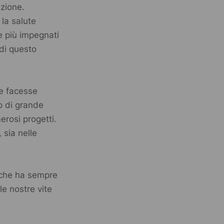
azione.
 la salute
e più impegnati
 di questo
se facesse
o di grande
rosi progetti.
 sia nelle
 che ha sempre
e nostre vite