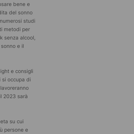
iposare bene e
dita del sonno
 numerosi studi
ti metodi per
nk senza alcool,
 sonno e il
ght e consigli
 si occupa di
e lavoreranno
 il 2023 sarà
neta su cui
iù persone e