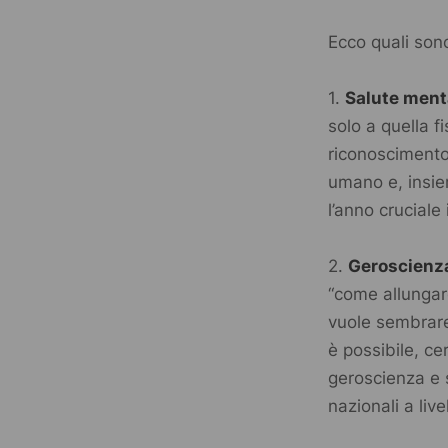
Ecco quali so
1.
Salute ment
solo a quella f
riconoscimento
umano e, insiem
l’anno cruciale
2.
Geroscienz
“come allungar
vuole sembrare
è possibile, c
geroscienza e 
nazionali a liv