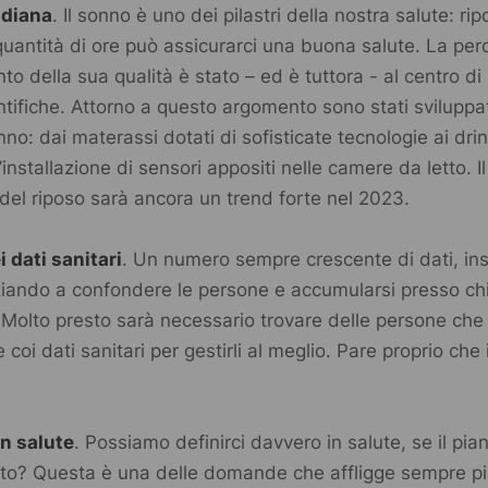
adiana
. Il sonno è uno dei pilastri della nostra salute: r
quantità di ore può assicurarci una buona salute. La per
o della sua qualità è stato – ed è tuttora - al centro di
ntifiche. Attorno a questo argomento sono stati sviluppa
onno: dai materassi dotati di sofisticate tecnologie ai dri
installazione di sensori appositi nelle camere da letto. Il
del riposo sarà ancora un trend forte nel 2023.
 dati sanitari
. Un numero sempre crescente di dati, insi
iziando a confondere le persone e accumularsi presso chi
e. Molto presto sarà necessario trovare delle persone ch
coi dati sanitari per gestirli al meglio. Pare proprio che
in salute
. Possiamo definirci davvero in salute, se il pia
to? Questa è una delle domande che affligge sempre p