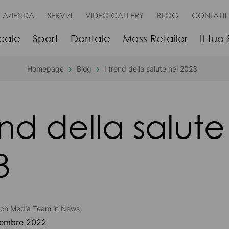
AZIENDA
SERVIZI
VIDEO GALLERY
BLOG
CONTATTI
cale
Sport
Dentale
Mass Retailer
Il tuo
Homepage
Blog
I trend della salute nel 2023
end della salute
3
ech Media Team
in
News
cembre 2022