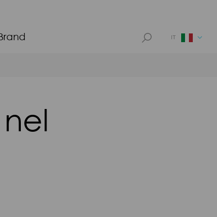
 Brand
IT
 nel