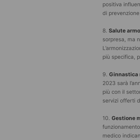
positiva influe
di prevenzione
8.
Salute arm
sorpresa, ma 
L’armonizzazio
più specifica, 
9.
Ginnastica
2023 sarà l’ann
più con il sett
servizi offerti
10.
Gestione 
funzionamento 
medico indicano