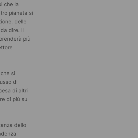
i che la
stro pianeta si
ione, delle
a dire. Il
i prenderà più
ettore
 che si
lusso di
esa di altri
e di più sui
rtanza dello
endenza