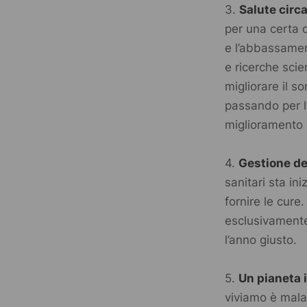
3.
Salute circ
per una certa 
e l’abbassament
e ricerche scie
migliorare il s
passando per l’
miglioramento 
4.
Gestione dei
sanitari sta in
fornire le cur
esclusivamente 
l’anno giusto.
5.
Un pianeta 
viviamo è mala