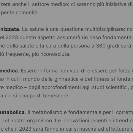
nzerà anche il settore medico: ci saranno più iniziative d
 per le comunità.
onizzata
. La salute è una questione multidisciplinare: n
nel 2023 questo aspetto assumerà un peso fondamental
ne della salute e la cura della persona a 360 gradi sarà
più frequente, più riconosciuta.
 medica
. Essere in forma non vuol dire essere per forza in
o in cui il mondo della ginnastica e del fitness si fond
ore medico – dagli approfondimenti agli studi scientifici
 da chi si occupa di benessere.
metabolica
. Il metabolismo è fondamentale per il corrett
del nostro organismo. Le innovazioni recenti e i trend d
 che il 2023 sarà l’anno in cui si riuscirà ad effettuare