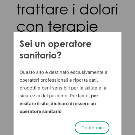
trattare i dolori
con terapie
del caldo e
Sei un operatore
sanitario?
del freddo
Questo sito è destinato esclusivamente a
operatori professionali e riporta dati,
Dispotech Media Team
in
Linea Medicale
prodotti e beni sensibili per la salute e la
28 luglio 2022
sicurezza del paziente. Pertanto,
per
Impacchi a base di calore o di
visitare il sito, dichiaro di essere un
operatore sanitario
.
ghiaccio – ma anche terapie di altro
genere, come ti racconteremo in
Confermo
questo articolo – possono davvero