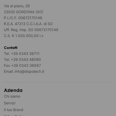
Via al piano, 29
23020 GORDONA (SO)
P.I./C.F. 00672170149
R.E.A. 47213 C.C.I.A.A. di SO
Uff. Reg. Imp. SO 00672170149
C.S. € 1.500.000,00 i.v
Contatti
Tel.
+39 0343 36711
Tel.
+39 0343 48090
Fax
+39 0343 36567
Email:
info@dispotech.it
Azienda
Chi siamo
Servizi
Il tuo Brand