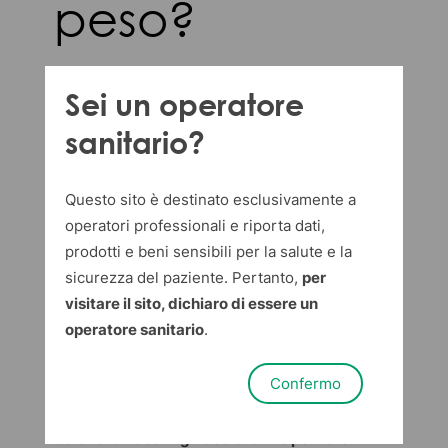
peso?
Dispotech Media Team
in
News
Sei un operatore
03 marzo 2023
sanitario?
Pare che la crioterapia sia perfetta
per il dimagrimento. In che modo
Questo sito è destinato esclusivamente a
l’azione del freddo può aiutarci a
operatori professionali e riporta dati,
perdere peso? Questo tipo di
prodotti e beni sensibili per la salute e la
sicurezza del paziente. Pertanto,
per
trattamento è sicuro per la salute?
visitare il sito, dichiaro di essere un
La scienza ci viene in aiuto
operatore sanitario
.
rispondendo a queste domande.
Confermo
Oggi sul blog di
Dispotech
ti diamo qualche
elemento in più sulla
crioterapia: i trattamenti
estetici a base di ghiaccio fanno perdere