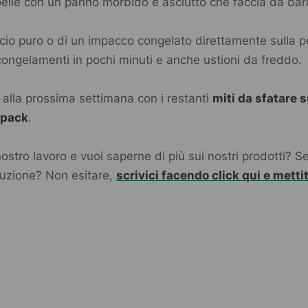
pelle con un panno morbido e asciutto che faccia da bar
ccio puro o di un impacco congelato direttamente sulla p
congelamenti in pochi minuti e anche ustioni da freddo.
lla prossima settimana con i restanti
miti da sfatare su
 pack
.
 nostro lavoro e vuoi saperne di più sui nostri prodotti? S
ibuzione? Non esitare,
scrivici facendo click qui e mettit