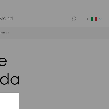
 Brand
IT
rte 1)
e
 da