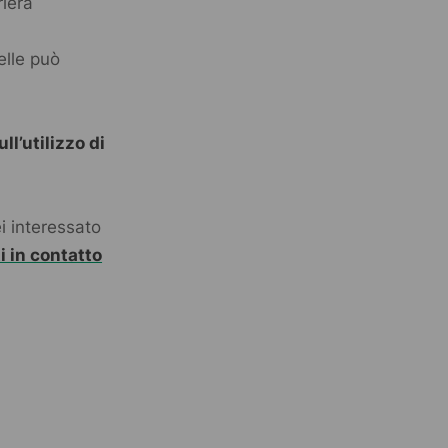
riera
elle può
ll’utilizzo di
ei interessato
i in contatto