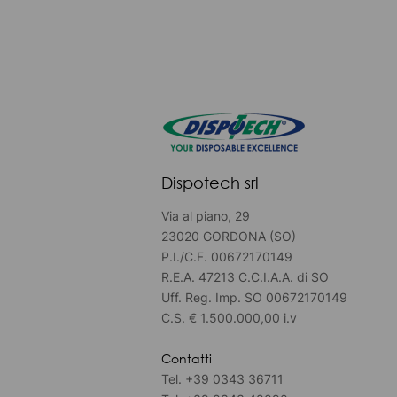
Dispotech srl
Via al piano, 29
23020 GORDONA (SO)
P.I./C.F. 00672170149
R.E.A. 47213 C.C.I.A.A. di SO
Uff. Reg. Imp. SO 00672170149
C.S. € 1.500.000,00 i.v
Contatti
Tel.
+39 0343 36711