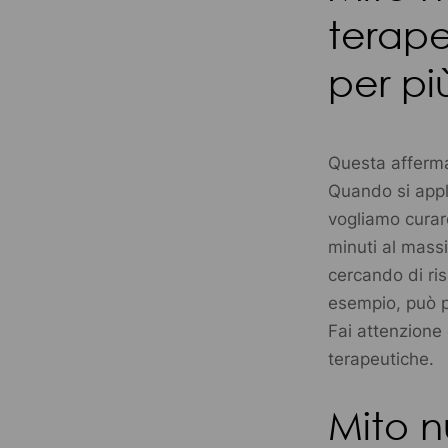
terape
per pi
Questa afferma
Quando si appl
vogliamo curare
minuti al massi
cercando di ris
esempio, può pe
Fai attenzione 
terapeutiche.
Mito n