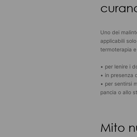
curano 
Uno dei malinte
applicabili sol
termoterapia e
• per lenire i 
• in presenza 
• per sentirsi m
pancia o allo s
Mito n