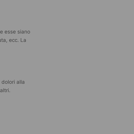
he esse siano
uta, ecc. La
 dolori alla
ltri.