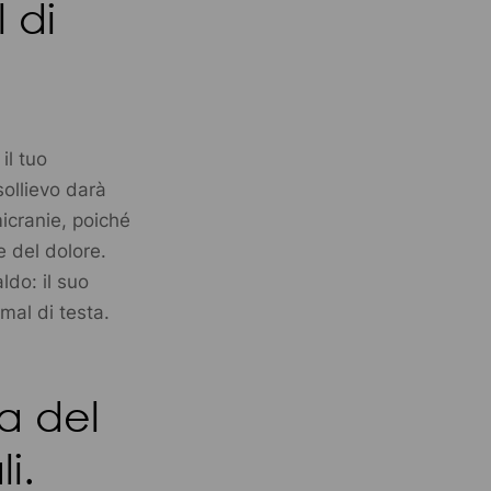
 di
il tuo
sollievo darà
micranie, poiché
e del dolore.
ldo: il suo
mal di testa.
a del
i.