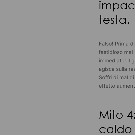
impacc
testa.
Falso! Prima di
fastidioso mal 
immediato! Il gh
agisce sulla re
Soffri di mal d
effetto aumenta
Mito 4
caldo 