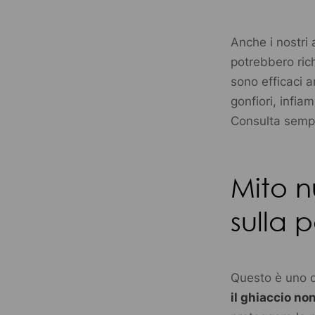
Anche i nostri 
potrebbero ric
sono efficaci 
gonfiori, infia
Consulta sempre
Mito n
sulla 
Questo è uno d
il ghiaccio no