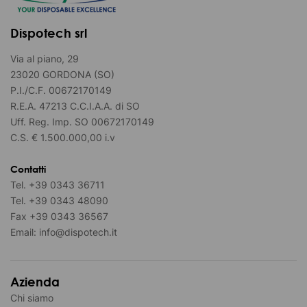
Dispotech srl
Via al piano, 29
23020 GORDONA (SO)
P.I./C.F. 00672170149
R.E.A. 47213 C.C.I.A.A. di SO
Uff. Reg. Imp. SO 00672170149
C.S. € 1.500.000,00 i.v
Contatti
Tel.
+39 0343 36711
Tel.
+39 0343 48090
Fax
+39 0343 36567
Email:
info@dispotech.it
Azienda
Chi siamo