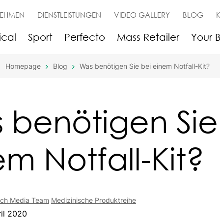
NEHMEN
DIENSTLEISTUNGEN
VIDEO GALLERY
BLOG
cal
Sport
Perfecto
Mass Retailer
Your 
Homepage
Blog
Was benötigen Sie bei einem Notfall-Kit?
 benötigen Sie
m Notfall-Kit?
ech Media Team
Medizinische Produktreihe
il 2020