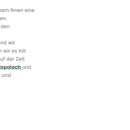
hern Ihnen eine
en.
n den
end wir
 wir es mit
uf der Zeit
ispotech
und
 uns!