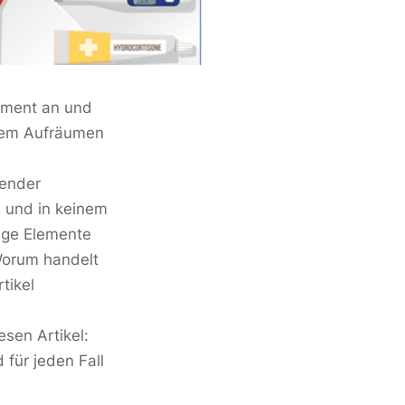
ument an und
 dem Aufräumen
gender
e und in keinem
ige Elemente
 Worum handelt
tikel
esen Artikel:
für jeden Fall