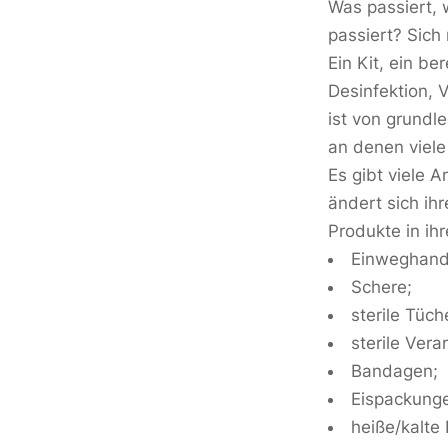
Was passiert, 
passiert? Sich 
Ein Kit, ein be
Desinfektion, 
ist von grundle
an denen vie
Es gibt viele 
ändert sich ih
Produkte in ih
Einweghand
Schere;
sterile Tüch
sterile Vera
Bandagen;
Eispackung
heiße/kalte