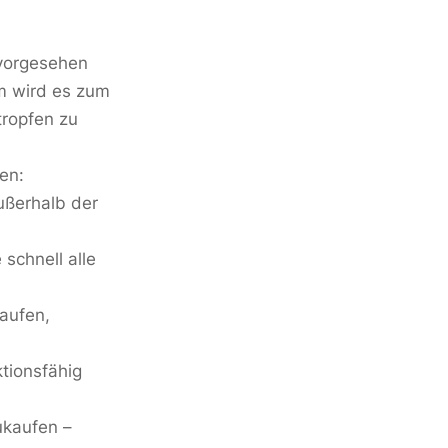
 vorgesehen
um wird es zum
tropfen zu
en:
ußerhalb der
schnell alle
kaufen,
ktionsfähig
ukaufen –