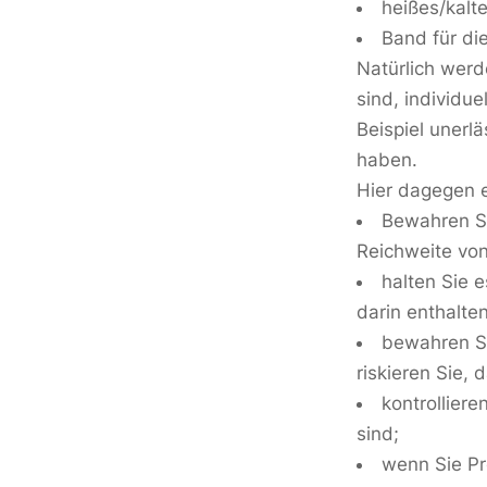
heißes/kalt
Band für di
Natürlich werd
sind, individue
Beispiel uner
haben.
Hier dagegen e
Bewahren Si
Reichweite von
halten Sie e
darin enthalte
bewahren Si
riskieren Sie,
kontrolliere
sind;
wenn Sie Pr