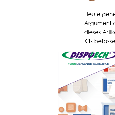
Heute gehen
Argument a
dieses Arti
Kits befass