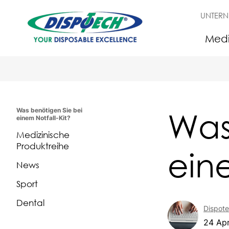
UNTER
Medi
Was
Was benötigen Sie bei
einem Notfall-Kit?
Medizinische
Produktreihe
eine
News
Sport
Dental
Dispot
24 Apr