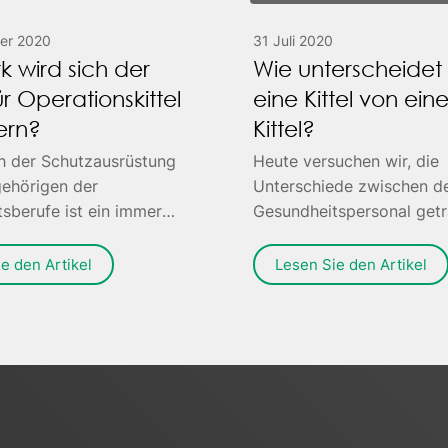
er 2020
31 Juli 2020
k wird sich der
Wie unterscheidet 
r Operationskittel
eine Kittel von ei
ern?
Kittel?
h der Schutzausrüstung
Heute versuchen wir, die
gehörigen der
Unterschiede zwischen 
sberufe ist ein immer
Gesundheitspersonal get
chsendes Geschäft.
Kitteln zu skizzieren.
e den Artikel
Lesen Sie den Artikel