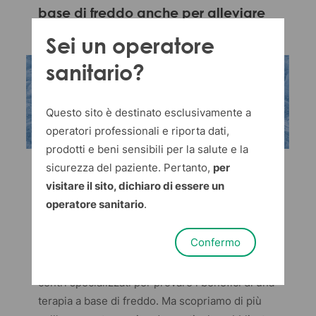
base di freddo anche per alleviare
lo stress.
Sei un operatore
sanitario?
Questo sito è destinato esclusivamente a
operatori professionali e riporta dati,
prodotti e beni sensibili per la salute e la
sicurezza del paziente. Pertanto,
per
Sul blog di
Dispotech
di oggi parliamo ancora
visitare il sito, dichiaro di essere un
di
crioterapia
e di quanto sia aumentato il
operatore sanitario
.
numero di persone che si sottopone a questi
trattamenti a base di freddo anche per alleviare
Confermo
lo stress. Specialmente a causa della pandemia,
sono state tantissime le persone a rivolgersi a
centri specializzati per provare i benefici di una
terapia a base di freddo. Ma scopriamo di più