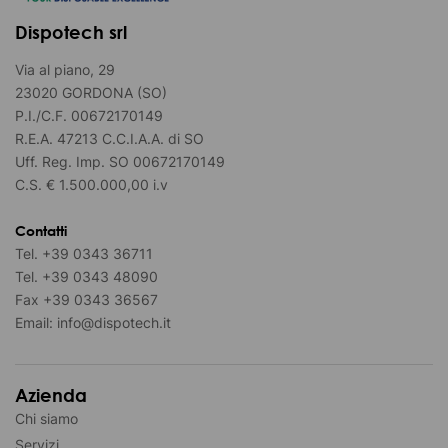
Dispotech srl
Via al piano, 29
23020 GORDONA (SO)
P.I./C.F. 00672170149
R.E.A. 47213 C.C.I.A.A. di SO
Uff. Reg. Imp. SO 00672170149
C.S. € 1.500.000,00 i.v
Contatti
Tel.
+39 0343 36711
Tel.
+39 0343 48090
Fax
+39 0343 36567
Email:
info@dispotech.it
Azienda
Chi siamo
Servizi