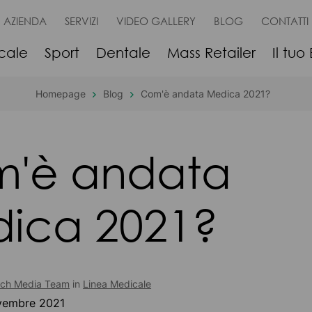
AZIENDA
SERVIZI
VIDEO GALLERY
BLOG
CONTATTI
cale
Sport
Dentale
Mass Retailer
Il tuo
Homepage
Blog
Com'è andata Medica 2021?
'è andata
ica 2021?
ech Media Team
in
Linea Medicale
vembre 2021