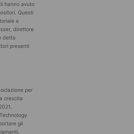
ali hanno avuto
ositori. Questi
toriale e
sser, direttore
è detto
tori presenti
sociazione per
a crescita
2021.
 Technology
ortare gli
biamenti.