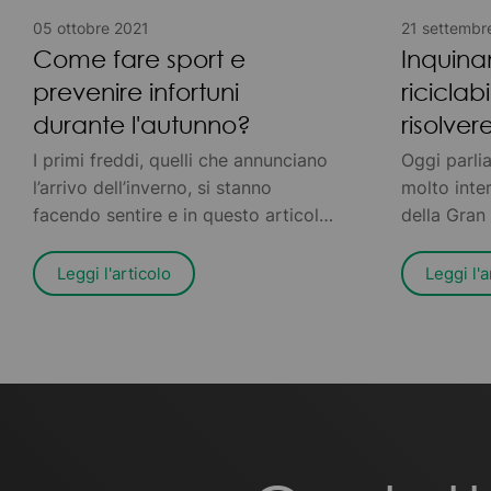
05 ottobre 2021
21 settembr
Come fare sport e
Inquina
prevenire infortuni
riciclab
durante l'autunno?
risolver
I primi freddi, quelli che annunciano
Oggi parli
l’arrivo dell’inverno, si stanno
molto inte
facendo sentire e in questo articolo
della Gran
vogliamo darti qualche consiglio
dell’ NHS (
pratico per prevenire fastidiosi
nazionale d
Leggi l'articolo
Leggi l'a
infortuni che possono provocarti
DPI (Dispos
dolore – o peggio, tenerti costretto
Individuale)
in casa per riprenderti
l’inquinam
completamente.