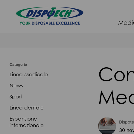
Medi
Com
Categorie
Linea Medicale
News
Med
Sport
Linea dentale
Espansione
Dispot
internazionale
30 no