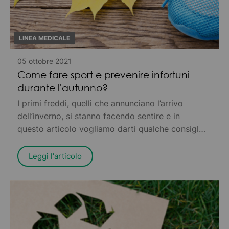
LINEA MEDICALE
05 ottobre 2021
Come fare sport e prevenire infortuni
durante l'autunno?
I primi freddi, quelli che annunciano l’arrivo
dell’inverno, si stanno facendo sentire e in
questo articolo vogliamo darti qualche consiglio
pratico per prevenire fastidiosi infortuni che
possono provocarti dolore – o peggio, tenerti
Leggi l'articolo
costretto in casa per riprenderti
completamente.