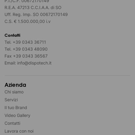
P.I./C.F. 00672170149
R.E.A. 47213 C.C.I.A.A. di SO
Uff. Reg. Imp. SO 00672170149
C.S. € 1.500.000,00 i.v
Contatti
Tel.
+39 0343 36711
Tel.
+39 0343 48090
Fax
+39 0343 36567
Email:
info@dispotech.it
Azienda
Chi siamo
Servizi
Il tuo Brand
Video Gallery
Contatti
Lavora con noi