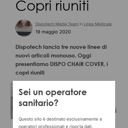
Copri riuniti
Dispotech Media Team
in
Linea Medicale
19 maggio 2020
Dispotech lancia tre nuove linee di
nuovi articoli monouso. Oggi
presentiamo DISPO CHAIR COVER, i
copri riuniti
Sei un operatore
sanitario?
Questo sito è destinato esclusivamente a
operatori professionali e riporta dati,