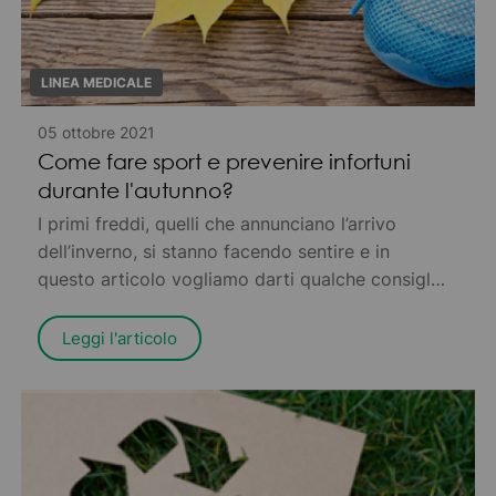
LINEA MEDICALE
05 ottobre 2021
Come fare sport e prevenire infortuni
durante l'autunno?
I primi freddi, quelli che annunciano l’arrivo
dell’inverno, si stanno facendo sentire e in
questo articolo vogliamo darti qualche consiglio
pratico per prevenire fastidiosi infortuni che
possono provocarti dolore – o peggio, tenerti
Leggi l'articolo
costretto in casa per riprenderti
completamente.