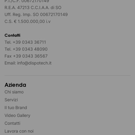
P.I./C.F. 00672170149
R.E.A. 47213 C.C.I.A.A. di SO
Uff. Reg. Imp. SO 00672170149
C.S. € 1.500.000,00 i.v
Contatti
Tel.
+39 0343 36711
Tel.
+39 0343 48090
Fax
+39 0343 36567
Email:
info@dispotech.it
Azienda
Chi siamo
Servizi
Il tuo Brand
Video Gallery
Contatti
Lavora con noi