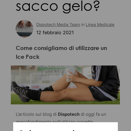
sacco gelo?
Dispotech Media Team
in
Linea Medicale
12 febbraio 2021
Come consigliamo di utilizzare un
Ice Pack
L’articolo sul blog di
Dispotech
di oggi fa un
approfondimento sull’utilizzo corretto
degli
icepack
: quando usarli e, soprattutto, per