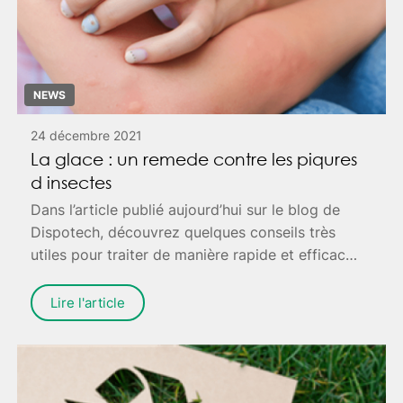
NEWS
24 décembre 2021
La glace : un remede contre les piqures
d insectes
Dans l’article publié aujourd’hui sur le blog de
Dispotech, découvrez quelques conseils très
utiles pour traiter de manière rapide et efficace
les piqûres d’insectes. En été, se faire piquer
peut arriver, donc mieux vaut ne pas se laisser
Lire l'article
surprendre et agir vite afin d’accélérer le
processus de guérison.