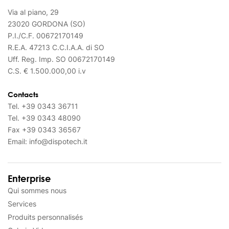
Via al piano, 29
23020 GORDONA (SO)
P.I./C.F. 00672170149
R.E.A. 47213 C.C.I.A.A. di SO
Uff. Reg. Imp. SO 00672170149
C.S. € 1.500.000,00 i.v
Contacts
Tel.
+39 0343 36711
Tel.
+39 0343 48090
Fax
+39 0343 36567
Email:
info@dispotech.it
Enterprise
Qui sommes nous
Services
Produits personnalisés