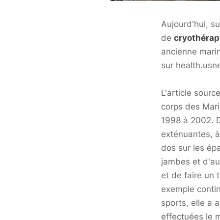
Aujourd'hui, su
de
cryothérap
ancienne
mari
sur
health.us
L'article sour
corps des
Mar
1998 à 2002. D
exténuantes, à
dos sur les ép
jambes et d'au
et de faire un
exemple continu
sports, elle a
effectuées le m