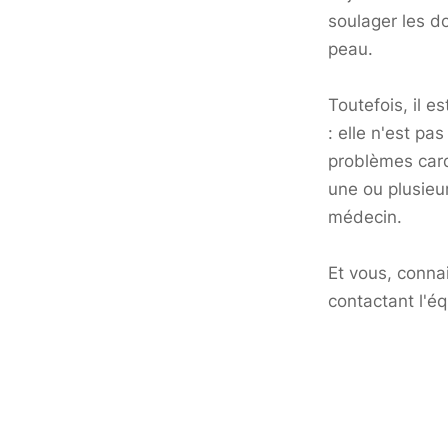
soulager les d
peau.
Toutefois, il e
: elle n'est p
problèmes card
une ou plusieur
médecin.
Et vous, connai
contactant l'é