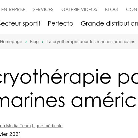
ENTREPRISE
SERVICES
GALERIE VIDÉOS
BLOG
CON
Secteur sportif
Perfecto
Grande distributio
Homepage
Blog
La cryothérapie pour les marines américains
cryothérapie p
 marines améric
ech Media Team
Ligne médicale
vier 2021