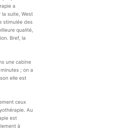
rapie a
 la suite, West
e stimulée des
lleure qualité,
on. Bref, la
ns une cabine
minutes ; on a
son elle est
ement ceux
ryothérapie. Au
apie est
ulement à