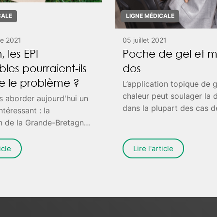
CALE
LIGNE MÉDICALE
e 2021
05 juillet 2021
, les EPI
Poche de gel et m
les pourraient-ils
dos
e le problème ?
L’application topique de 
chaleur peut soulager la 
s aborder aujourd'hui un
dans la plupart des cas d
ntéressant : la
lombalgie, mais pas uniq
n de la Grande-Bretagne
Voyons cela de plus près
iculier du NHS (le système
article publié sur spine-h
 santé du pays) d'utiliser
icle
Lire l'article
quipements de Protection
e) recyclables afin de
pollution. Pour
r ce sujet, nous nous
à un article paru sur le