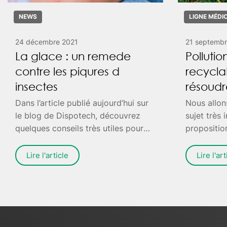
NEWS
LIGNE MÉDI
24 décembre 2021
21 septembr
La glace : un remede
Pollution
contre les piqures d
recyclab
insectes
résoudr
Dans l’article publié aujourd’hui sur
Nous allon
le blog de Dispotech, découvrez
sujet très i
quelques conseils très utiles pour
propositio
traiter de manière rapide et efficace
et en part
les piqûres d’insectes. En été, se
national de
Lire l'article
Lire l'art
faire piquer peut arriver, donc mieux
des EPI (É
vaut ne pas se laisser surprendre et
Individuell
agir vite afin d’accélérer le
réduire la 
processus de guérison.
approfondi
référerons 