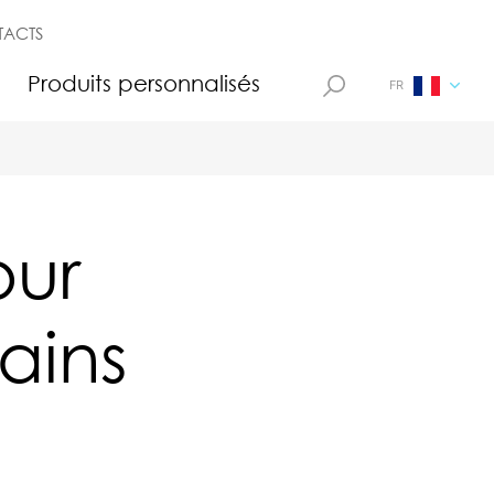
TACTS
n
Produits personnalisés
FR
our
ains