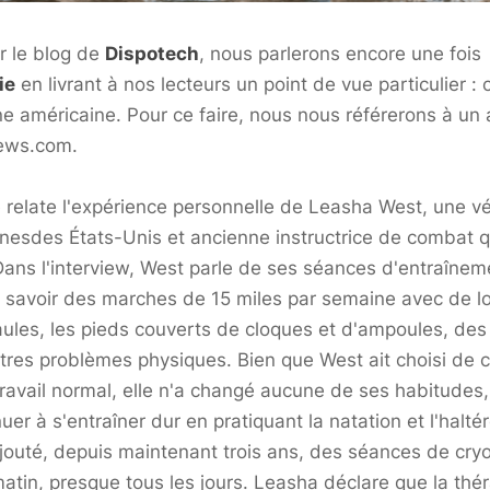
r le blog de
Dispotech
, nous parlerons encore une fois
ie
en livrant à nos lecteurs un point de vue particulier : 
ne
américaine. Pour ce faire, nous nous référerons à un a
news.com
.
ce relate l'expérience personnelle de Leasha West, une v
ines
des États-Unis et ancienne instructrice de combat q
ans l'interview, West parle de ses séances d'entraînem
 savoir des marches de 15 miles par semaine avec de l
aules, les pieds couverts de cloques et d'ampoules, des
tres problèmes physiques. Bien que West ait choisi de 
 travail normal, elle n'a changé aucune de ses habitude
er à s'entraîner dur en pratiquant la natation et l'haltér
 ajouté, depuis maintenant trois ans, des séances de cry
atin, presque tous les jours. Leasha déclare que la thér