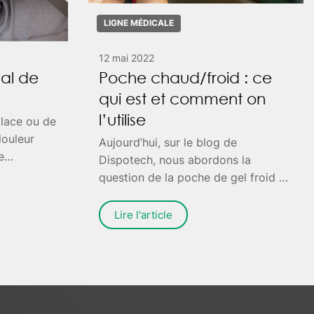
LIGNE MÉDICALE
12 mai 2022
al de
Poche chaud/froid : ce
qui est et comment on
l’utilise
glace ou de
douleur
Aujourd’hui, sur le blog de
e
Dispotech, nous abordons la
uement.
question de la poche de gel froid et
 avec un
de la poche de chaud : quels sont
ealth.com.
les produits conseillés et à quel
Lire l'article
moment utiliser l’une ou l’autre ?