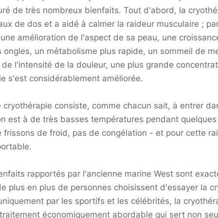
curé de très nombreux bienfaits. Tout d'abord, la cryothé
ux de dos et a aidé à calmer la raideur musculaire ; par
 une amélioration de l'aspect de sa peau, une croissanc
 ongles, un métabolisme plus rapide, un sommeil de mei
de l'intensité de la douleur, une plus grande concentrati
vie s'est considérablement améliorée.
cryothérapie consiste, comme chacun sait, à entrer da
on est à de très basses températures pendant quelques 
 frissons de froid, pas de congélation - et pour cette rai
portable.
ienfaits rapportés par l'ancienne
marine
West sont exact
de plus en plus de personnes choisissent d'essayer la c
uniquement par les sportifs et les célébrités, la cryothér
 traitement économiquement abordable qui sert non se